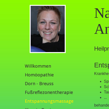
Na
An
Heilpr
Ent
Willkommen
Krankhei
Homöopathie
Sp
Dorn - Breuss
Sc
Fußreflezonentherapie
Ta
...
Entspannungsmassage
behande